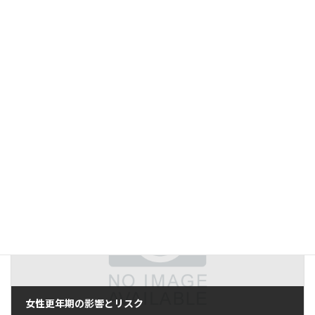
筋力トレーニング
と
有酸素運動
を組み合わせることで、健康
維持に役立ちます。
ストレス管理
と
良質な睡眠
を心がけ、心身のリラックスを促
進しましょう。
気になる症状があれば、早めに
泌尿器科
や
男性更年期外来
を受診
し、適切な診断と治療を受けることをおすすめします。
投稿
男性更年期の対策と治療法
は
メプラス - MEPLUS
に最初に表
示されました。
前の記事
女性更年期の影響とリスク