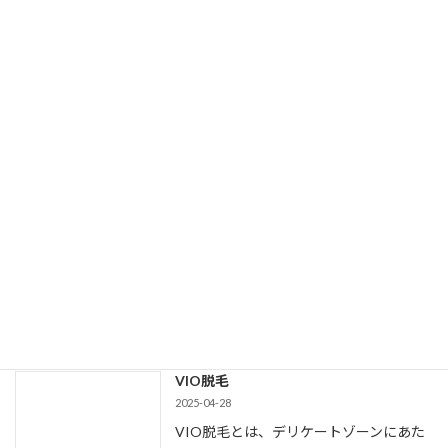
続きを読む
VIO脱毛
2025-04-28
VIO脱毛とは、デリケートゾーンにあた
る「Vライン」「Iライン」「Oライン」
のムダ毛を脱毛する施術のことです。
投稿
VIO脱毛
は
メプラス - MEPLUS
に
最初に表示されました。
続きを読む
VIO脱毛
2025-04-28
VIO脱毛とは、デリケートゾーンにあた