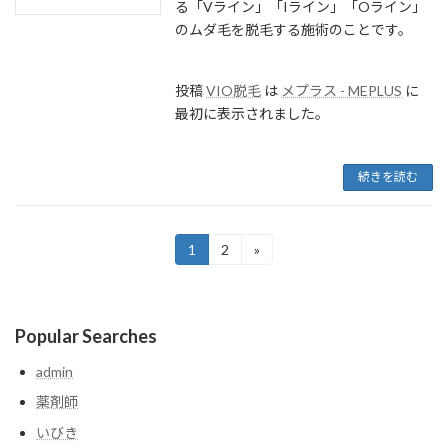
る「Vライン」「Iライン」「Oライン」
のムダ毛を脱毛する施術のことです。
投稿
VIO脱毛
は
メプラス - MEPLUS
に
最初に表示されました。
続きを読む
投
1
2
»
固
固
定
定
稿
ペ
ペ
ー
ー
の
ジ
ジ
Popular Searches
ペ
admin
ー
薬剤師
ジ
いびき