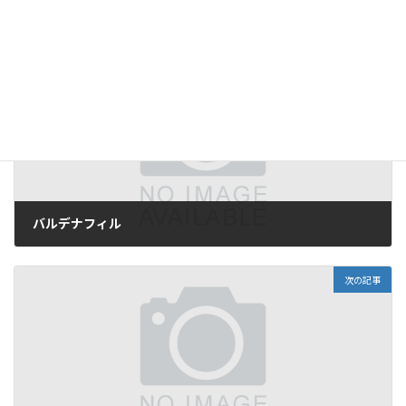
投稿
バルデナフィルの効能または効果
は
メプラス - MEPLUS
に最
初に表示されました。
前の記事
バルデナフィル
2025-05-24
次の記事