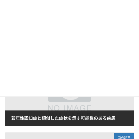
これらの疾患は、
若年性認知症の初期症状に似た症状を引き起こ
すことがあります
。したがって、症状が続く場合や心配な場合は、
専門の医師に相談し、診断を受けることが非常に大切です。早期
に正確な診断を受けることで、適切な治療や支援が可能となり、症
状の改善や進行の予防につながることが多いです。
投稿
若年性認知症と類似した症状を示す可能性のある疾患
は
メプ
ラス - MEPLUS
に最初に表示されました。
前の記事
若年性認知症と類似した症状を示す可能性のある疾患
2025-05-04
次の記事