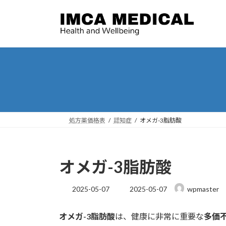
コ
ナ
ン
ビ
テ
ゲ
ン
ー
ツ
シ
へ
ョ
ス
ン
キ
に
ッ
移
プ
動
処方薬価格表
認知症
オメガ-3脂肪酸
オメガ-3脂肪酸
最
2025-05-07
2025-05-07
wpmaster
終
更
オメガ-3脂肪酸
は、健康に非常に重要な
多価
新