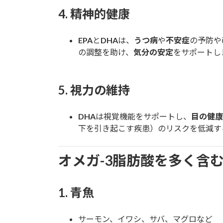
4.
精神的健康
EPA
と
DHA
は、
うつ病
や
不安症
の予防や
の調整を助け、
気分の安定
をサポートし
5.
視力の維持
DHA
は視覚機能をサポートし、
目の健康
下を引き起こす疾患）のリスクを低減す
オメガ-3脂肪酸を多く含
1.
青魚
サーモン、イワシ、サバ、マグロなど