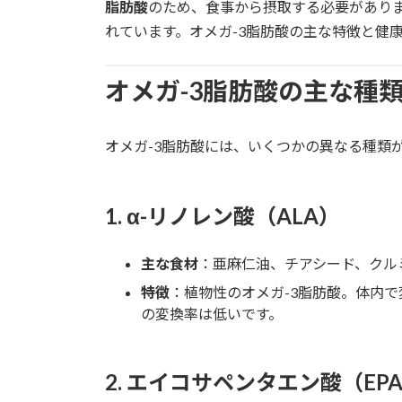
日
脂肪酸
のため、食事から摂取する必要がありま
時
れています。オメガ-3脂肪酸の主な特徴と健
:
オメガ-3脂肪酸の主な種
オメガ-3脂肪酸には、いくつかの異なる種類
1.
α-リノレン酸（ALA）
主な食材
：亜麻仁油、チアシード、クル
特徴
：植物性のオメガ-3脂肪酸。体内で
の変換率は低いです。
2.
エイコサペンタエン酸（EP