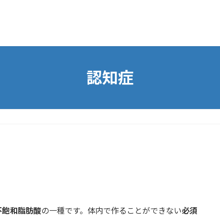
認知症
不飽和脂肪酸
の一種です。体内で作ることができない
必須