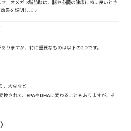
す。オメガ-3脂肪酸は、
脳
や
心臓
の健康に特に良いとさ
康効果を説明します。
類
がありますが、特に重要なものは以下の3つです。
ミ、大豆など
変換されて、
EPA
や
DHA
に変わることもありますが、そ
A）