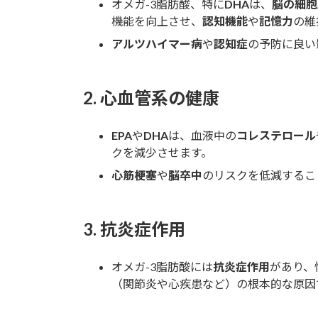
オメガ-3脂肪酸、特に
DHA
は、
脳の細胞
機能を向上させ、
認知機能
や
記憶力
の維
アルツハイマー病
や
認知症
の予防に良い
2.
心血管系の健康
EPA
や
DHA
は、血液中の
コレステロール
クを減少させます。
心筋梗塞
や
脳卒中
のリスクを低減するこ
3.
抗炎症作用
オメガ-3脂肪酸には
抗炎症作用
があり、
（関節炎や心疾患など）の根本的な原因