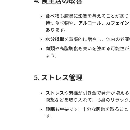
4.
食生活の改善
食べ物
も腋臭に影響を与えることがあり
持つ食べ物や、
アルコール
、
カフェイン
あります。
水分摂取
を意識的に増やし、体内の老廃
肉類
や高脂肪食も臭いを強める可能性が
ょう。
5.
ストレス管理
ストレス
や
緊張
が引き金で発汗が増える
瞑想などを取り入れて、心身のリラック
睡眠
も重要です。十分な睡眠を取ること
す。