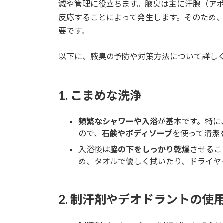
日
減や管理に役立ちます。腋臭は主に汗腺（ア
時
反応することによって発生します。そのため
:
要です。
以下に、腋臭の予防や対策方法について詳し
1.
こまめな洗浄
頻繁なシャワーや入浴
が基本です。特に
ので、
石鹸やボディソープ
を使って清潔
入浴後は
脇の下をしっかり乾燥
させるこ
め、タオルで優しく拭いたり、ドライヤ
2.
制汗剤やデオドラントの使