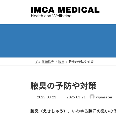
コ
ナ
ン
ビ
テ
ゲ
ン
ー
ツ
シ
へ
ョ
ス
ン
キ
に
ッ
移
プ
動
処方薬価格表
腋臭
腋臭の予防や対策
腋臭の予防や対策
最
2025-03-21
2025-03-21
wpmaster
終
更
腋臭（えきしゅう）
、いわゆる
脇汗の臭い
の
新