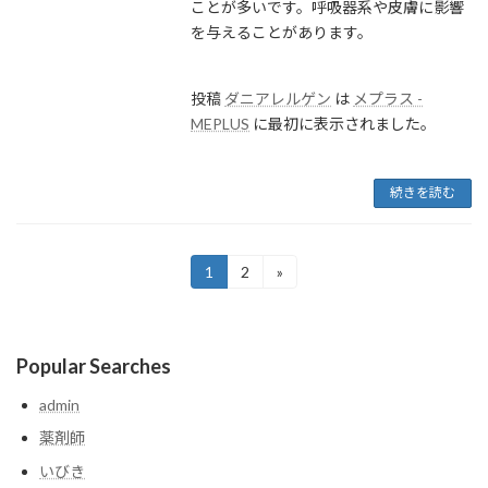
ことが多いです。呼吸器系や皮膚に影響
を与えることがあります。
投稿
ダニアレルゲン
は
メプラス -
MEPLUS
に最初に表示されました。
続きを読む
投
1
2
»
固
固
定
定
稿
ペ
ペ
ー
ー
の
ジ
ジ
Popular Searches
ペ
admin
ー
薬剤師
ジ
いびき