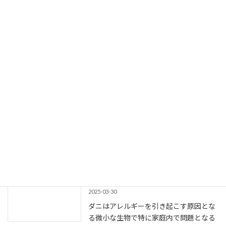
ダニアレルゲン
2025-03-30
ダニはアレルギーを引き起こす原因とな
る微小な生物で特に家庭内で問題となる
ことが多いです。呼吸器系や皮膚に影響
を与えることがあります。
投稿
ダニアレルゲン
は
メプラス -
MEPLUS
に最初に表示されました。
続きを読む
ダニアレルゲン
2025-03-30
ダニはアレルギーを引き起こす原因とな
る微小な生物で特に家庭内で問題となる