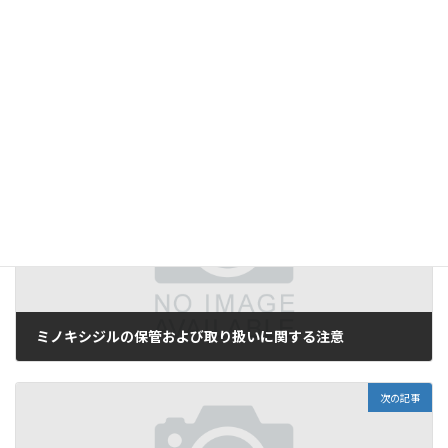
赤羽のおすすめAGA治療クリニック。ミノキシジル、プロペシ
ア、フィナステリド、ザガーロ、デュタステリド処方可能な診療所
一覧。
投稿
赤羽のおすすめAGA治療クリニック
は
メプラス - MEPLUS
に
最初に表示されました。
前の記事
ミノキシジルの保管および取り扱いに関する注意
2025-05-15
次の記事